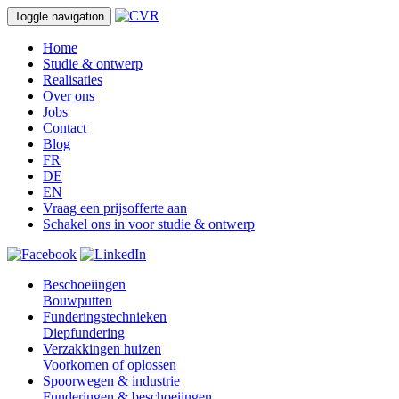
Toggle navigation
Home
Studie & ontwerp
Realisaties
Over ons
Jobs
Contact
Blog
FR
DE
EN
Vraag een prijsofferte aan
Schakel ons in voor studie & ontwerp
Beschoeiingen
Bouwputten
Funderingstechnieken
Diepfundering
Verzakkingen huizen
Voorkomen of oplossen
Spoorwegen & industrie
Funderingen & beschoeiingen