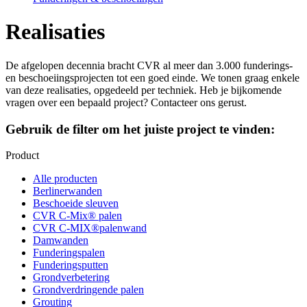
Realisaties
De afgelopen decennia bracht CVR al meer dan 3.000 funderings-
en beschoeiingsprojecten tot een goed einde. We tonen graag enkele
van deze realisaties, opgedeeld per techniek. Heb je bijkomende
vragen over een bepaald project? Contacteer ons gerust.
Gebruik de filter om het juiste project te vinden:
Product
Alle producten
Berlinerwanden
Beschoeide sleuven
CVR C-Mix® palen
CVR C-MIX®palenwand
Damwanden
Funderingspalen
Funderingsputten
Grondverbetering
Grondverdringende palen
Grouting