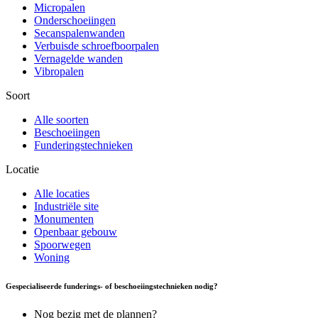
Micropalen
Onderschoeiingen
Secanspalenwanden
Verbuisde schroefboorpalen
Vernagelde wanden
Vibropalen
Soort
Alle soorten
Beschoeiingen
Funderingstechnieken
Locatie
Alle locaties
Industriële site
Monumenten
Openbaar gebouw
Spoorwegen
Woning
Gespecialiseerde funderings- of beschoeiingstechnieken nodig?
Nog bezig met de plannen?